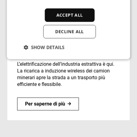
ACCEPT ALL
DECLINE ALL
SHOW DETAILS
Estrazione mineraria
L’elettrificazione dell’industria estrattiva è qui.
La ricarica a induzione wireless dei camion
Strictly necessary
Performance
minerari apre la strada a un trasporto più
Targeting
Functionality
Unclassified
efficiente e flessibile.
Strictly necessary cookies allow core website
functionality such as user login and account
management. The website cannot be used properly
Per saperne di più
without strictly necessary cookies.
Provider
/
Name
Expiration
Des
Domain
cf_clearance
1 year
Thi
Cloudflare,
is 
Inc.