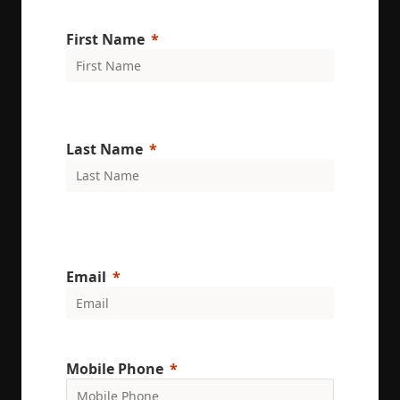
behavior.
test_cookie
15
This cookie 
Google LLC
First Name
minutes
set by
.doubleclick.net
DoubleClic
(which is
owned by
Google) to
determine i
the website
visitor's
browser
Last Name
supports
cookies.
msd365mkttr
www.enrx.com
1 year
This cookie 
used to tra
user
interaction
and behavi
on the
website for
Email
marketing
purposes. It
helps in
understand
user
preferences
and
Mobile Phone
optimizing
marketing
campaigns