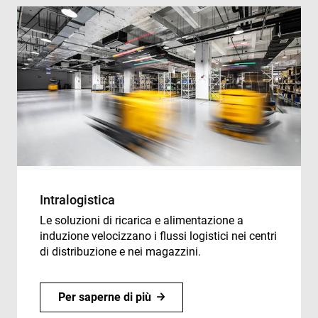
the
.enrx.com
Clo
ser
ide
tru
tra
ove
any
res
bas
the 
IP 
It is
ess
sup
a w
Google
sec
Privacy Policy
fea
and
pro
Intralogistica
pro
aga
Le soluzioni di ricarica e alimentazione a
mal
visi
induzione velocizzano i flussi logistici nei centri
di distribuzione e nei magazzini.
CookieScriptConsent
4 weeks 2
Thi
CookieScript
days
is 
www.enrx.com
Coo
Scr
ser
Per saperne di più
re
visi