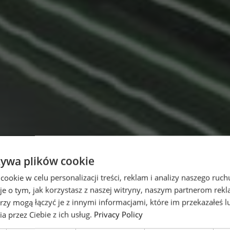
o
żywa plików cookie
ć
okie w celu personalizacji treści, reklam i analizy naszego ru
je o tym, jak korzystasz z naszej witryny, naszym partnerom re
rzy mogą łączyć je z innymi informacjami, które im przekazałeś l
dowe
a przez Ciebie z ich usług.
Privacy Policy