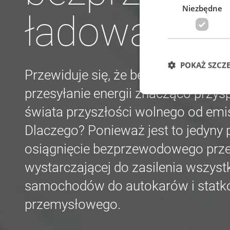
Niezbędne
ładowanie
POKAŻ SZCZ
Przewiduje się, że bezprzewodowe 
przesyłanie energii znacząco przys
świata przyszłości wolnego od emis
Ni
Dlaczego? Ponieważ jest to jedyny
Niezbędne pliki cook
zarządzanie kontem. 
osiągnięcie bezprzewodowego przes
Nazwa
wystarczającej do zasilenia wszyst
cf_clearance
samochodów do autokarów i statkó
przemysłowego.
CookieScriptConse