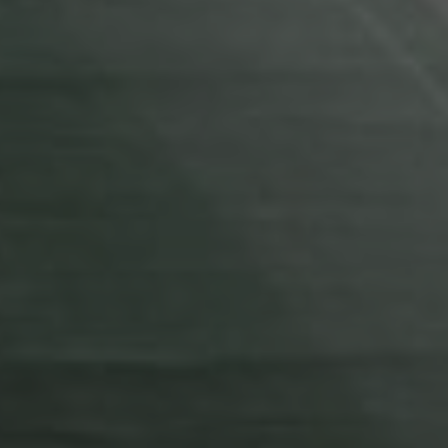
_gcl_au
YSC
VISITOR_INFO1_LIV