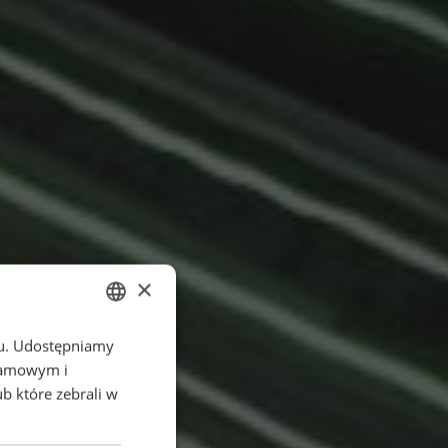
×
chu. Udostępniamy
ENGLISH
klamowym i
POLISH
ub które zebrali w
FRENCH
PORTUGESE