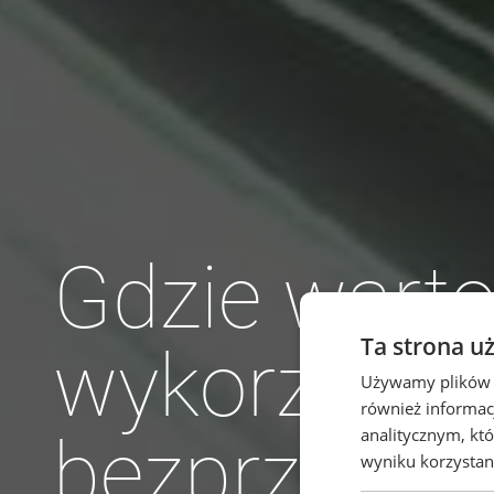
Gdzie wart
Ta strona u
wykorzysta
Używamy plików co
również informac
analitycznym, któ
bezprzewo
wyniku korzystani