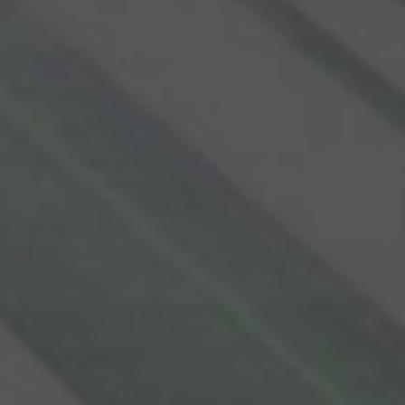
ting the said
 with advertisement
es
ws of embedded
of user preferences
n also determine
 or old version of