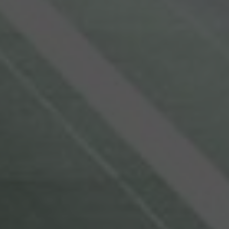
that the end user may have seen before visi
website.
3 miesiące
Used by Google AdSense for experimenting
Google LLC
efficiency across websites using their servic
.enrx.com
Sesja
This cookie is set by YouTube to track vie
Google LLC
videos.
.youtube.com
E
6 miesięcy
This cookie is set by Youtube to keep track 
Google LLC
for Youtube videos embedded in sites;it ca
.youtube.com
whether the website visitor is using the new
the Youtube interface.