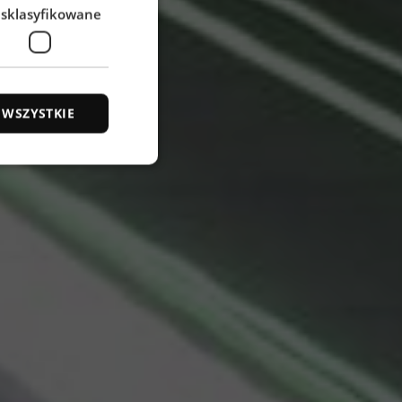
esklasyfikowane
SPANISH
 WSZYSTKIE
ane
owanie użytkownika i
j.
e service to
rride any security
 address. It is
 security features
malicious visitors.
t.com service to