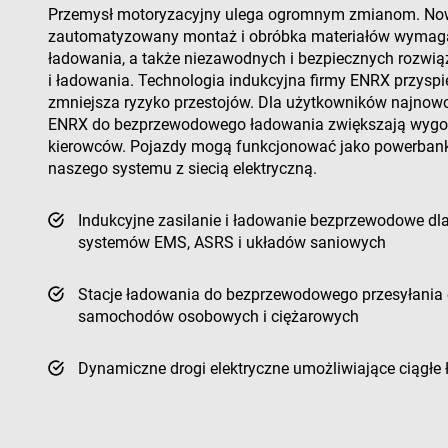
Przemysł motoryzacyjny ulega ogromnym zmianom. No
Nazwa
Nazwa
Do
enrx-cd#lang
zautomatyzowany montaż i obróbka materiałów wymag
Nazwa
__Secure-ROLLOU
ładowania, a także niezawodnych i bezpiecznych rozwiąz
319af4c0-
79f08280-5c63-
ec
e197-4de9-
4331-b04d-
msd365mkttrs
i ładowania. Technologia indukcyjna firmy ENRX przyspi
8a9b-
fb6f39afda51
fe98c8a2ca04
zmniejsza ryzyko przestojów. Dla użytkowników najnow
ENRX do bezprzewodowego ładowania zwiększają wygod
test_cookie
kierowców. Pojazdy mogą funkcjonować jako powerbanki 
naszego systemu z siecią elektryczną.
msd365mkttr
Indukcyjne zasilanie i ładowanie bezprzewodowe dl
systemów EMS, ASRS i układów saniowych
IDE
Stacje ładowania do bezprzewodowego przesyłania e
samochodów osobowych i ciężarowych
_gcl_au
YSC
Dynamiczne drogi elektryczne umożliwiające ciągłe
VISITOR_INFO1_LIV