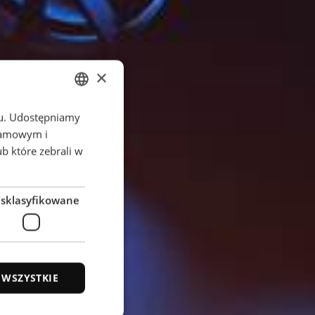
×
chu. Udostępniamy
ENGLISH
klamowym i
POLISH
ub które zebrali w
FRENCH
PORTUGESE
esklasyfikowane
SPANISH
 WSZYSTKIE