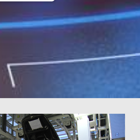
ane
owanie użytkownika i
j.
e service to
rride any security
 address. It is
 security features
malicious visitors.
t.com service to
ferences. It is
okie banner to work
r's consent and
with the site. It
nt regarding various
ng that their
essions.
ia
Opis