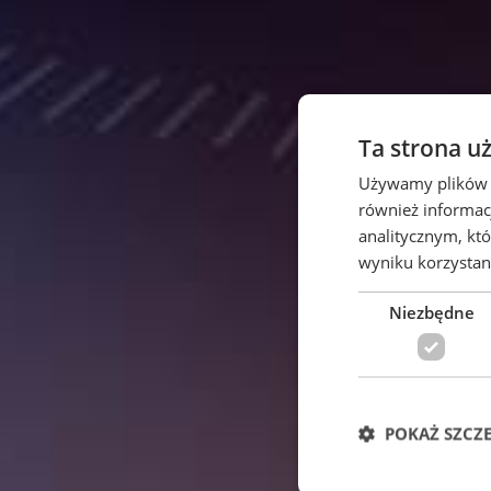
Ta strona u
Używamy plików co
również informac
analitycznym, któ
wyniku korzystani
Niezbędne
POKAŻ SZCZ