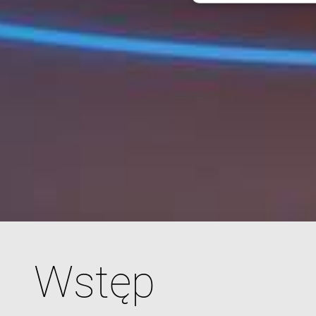
Ni
Niezbędne pliki cook
zarządzanie kontem. 
Nazwa
cf_clearance
CookieScriptConse
VISITOR_PRIVACY_
Wstęp
Nazwa