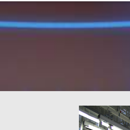
ezbędne
Wydajność
Targetowanie
Funkcjonalność
Niesklasyfikow
ie umożliwiają korzystanie z podstawowych funkcji strony internetowej, takich jak log
Bez niezbędnych plików cookie nie można prawidłowo korzystać ze strony internetowe
Dostawca /
Okres
Opis
Domena
przechowywania
1 rok
This cookie is used by the CloudFlar
Cloudflare,
identify trusted web traffic and ove
Inc.
restrictions based on the visitor's IP
.enrx.com
essential for supporting a website's
and in providing protection against 
nt
4 tygodnie 2 dni
This cookie is used by Cookie-Scrip
CookieScript
remember visitor cookie consent pre
www.enrx.com
necessary for Cookie-Script.com co
properly.
METADATA
6 miesięcy
This cookie is used to store the use
YouTube
privacy choices for their interaction 
.youtube.com
Polityce prywatności Google
records data on the visitor's conse
privacy policies and settings, ensuri
preferences are honored in future s
Dostawca / Domena
Okres przechowywan