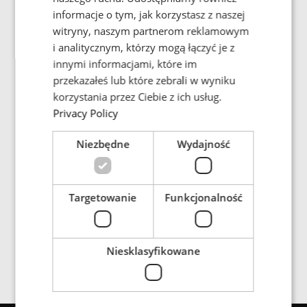
informacje o tym, jak korzystasz z naszej
PORTUGESE
witryny, naszym partnerom reklamowym
Galeria obrazów
SPANISH
i analitycznym, którzy mogą łączyć je z
innymi informacjami, które im
przekazałeś lub które zebrali w wyniku
korzystania przez Ciebie z ich usług.
Privacy Policy
Inductive power transfer systems for conveyors in
open pit mining are valuable because they allow for
Niezbędne
Wydajność
efficient power transfer to the conveyor belt, increasing
production and reducing operational costs. The
system eliminates the need for costly and sometimes
unreliable electrical wiring. It offers a high level of
Targetowanie
Funkcjonalność
safety, as the power is transmitted through an air gap
in the system, eliminating the risk of shock or
electrocution.
Niesklasyfikowane