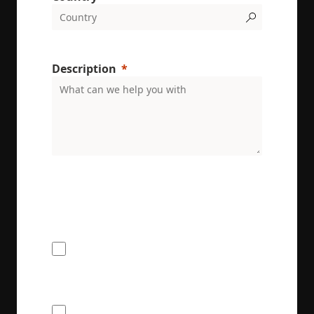
Description
VISITOR_PRIVACY_METADATA
6 miesięcy
YouTube
.youtube.com
ENRX are committed to protecting and respecting
your privacy. We will only use your personal
information to administer your account and
provide the services requested.
I would like to receive the ENRX
newsletter
I agree to provide ENRX with my name
and contact information for the purposes
of communication and service delivery. I