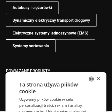
Autobusy i ciężarówki
Dynamiczny elektryczny transport drogowy
Elektryczne systemy jednoszynowe (EMS)
Systemy sortowania
POWIĄZANE PRODUKTY
×
Ta strona używa plików
Charge Heavy-duty
Electric roadway
cookie
ENGLISH
Power Floor
Power Rail
Używamy plików cookie w celu
POLISH
personalizacji treści, reklam i analizy
FRENCH
naszego ruchu. Udostępniamy również