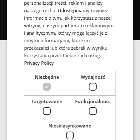
personalizacji treści, reklam i analizy
Motoryzacja
E-mobilność i infrastruktura
FRENCH
naszego ruchu. Udostępniamy również
informacje o tym, jak korzystasz z naszej
PORTUGESE
Górnictwo
witryny, naszym partnerom reklamowym
SPANISH
i analitycznym, którzy mogą łączyć je z
innymi informacjami, które im
przekazałeś lub które zebrali w wyniku
korzystania przez Ciebie z ich usług.
Privacy Policy
Galeria obrazów
Niezbędne
Wydajność
ENRX has a proven concept of Dynamic wireless
Targetowanie
Funkcjonalność
charging at different real-world test locations in
Germany and Belgium.
Niesklasyfikowane