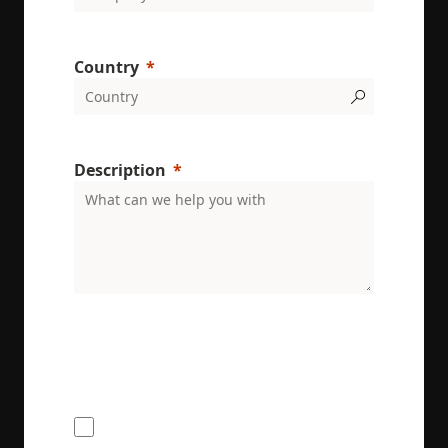
Country
Description
VISITOR_PRIVACY_METADATA
6 miesięcy
YouTube
.youtube.com
ENRX are committed to protecting and respecting
your privacy. We will only use your personal
information to administer your account and
provide the services requested.
I would like to receive the ENRX
newsletter