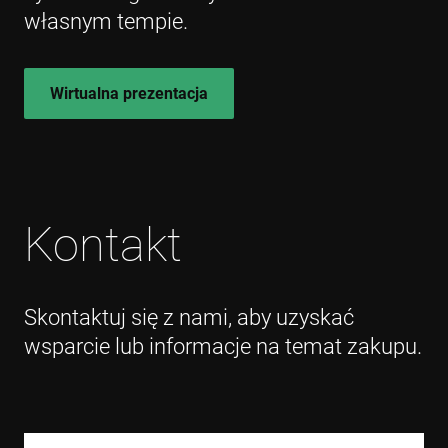
VISITOR_INFO1_LIVE
6 miesięcy
This 
Google LLC
własnym tempie.
set b
.youtube.com
Yout
keep 
user
prefe
for 
Wirtualna prezentacja
vide
embe
sites;
also
dete
whet
websi
is us
new 
Kontakt
versi
Yout
inter
Skontaktuj się z nami, aby uzyskać
wsparcie lub informacje na temat zakupu.