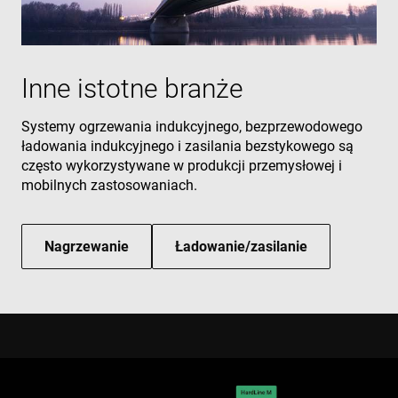
owne
Googl
deter
the w
visito
brow
supp
Inne istotne branże
cooki
msd365mkttr
www.enrx.com
1 rok
This 
Systemy ogrzewania indukcyjnego, bezprzewodowego
used 
user
ładowania indukcyjnego i zasilania bezstykowego są
inter
and 
często wykorzystywane w produkcji przemysłowej i
on t
mobilnych zastosowaniach.
websi
mark
purpo
helps
unde
Nagrzewanie
Ładowanie/zasilanie
user
prefe
and
optim
mark
camp
accor
IDE
1 rok
This 
Google LLC
set b
.doubleclick.net
Doubl
and c