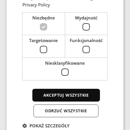
Privacy Policy
Niezbędne
Wydajność
Targetowanie
Funkcjonalność
Niesklasyfikowane
Górnictwo
AKCEPTUJ WSZYSTKIE
Indukcyjne urządzenia grzewcze oraz bezprzewodowe
ODRZUĆ WSZYSTKIE
ładowanie indukcyjne i bezstykowe zasilanie jednostek
ruchomych na powierzchni i pod ziemią.
POKAŻ SZCZEGÓŁY