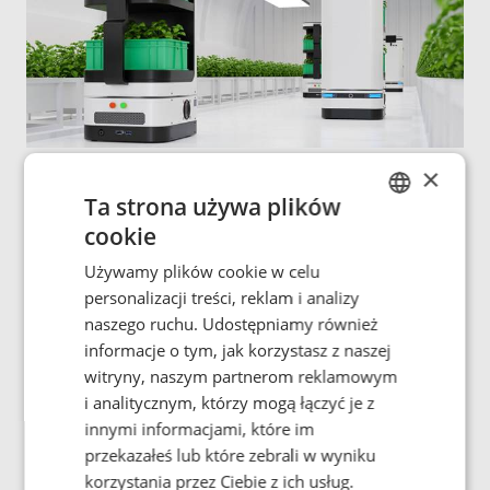
×
Obsługa materiałów
Ta strona używa plików
cookie
ENGLISH
Indukcyjne przesyłanie energii i bezprzewodowe
Używamy plików cookie w celu
ładowanie jednostek ruchomych w zakładach
POLISH
produkcyjnych i magazynach.
personalizacji treści, reklam i analizy
FRENCH
naszego ruchu. Udostępniamy również
informacje o tym, jak korzystasz z naszej
PORTUGESE
Ładowanie/zasilanie
witryny, naszym partnerom reklamowym
SPANISH
i analitycznym, którzy mogą łączyć je z
innymi informacjami, które im
przekazałeś lub które zebrali w wyniku
korzystania przez Ciebie z ich usług.