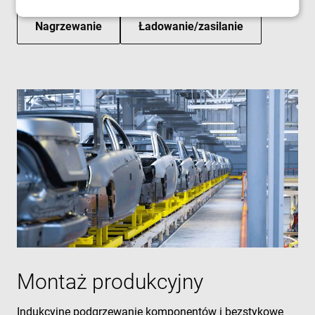
Nagrzewanie
Ładowanie/zasilanie
Niezbędne
Wydajność
Targetowanie
Funkcjonalność
Niesklasyfikowane
Niezbędne pliki cookie umożliwiają korzystanie z
podstawowych funkcji strony internetowej, takich
jak logowanie użytkownika i zarządzanie kontem.
Bez niezbędnych plików cookie nie można
prawidłowo korzystać ze strony internetowej.
Dostawca /
Okres
Nazwa
Domena
przechowywania
cf_clearance
1 rok
Cloudflare,
Inc.
.enrx.com
Montaż produkcyjny
Indukcyjne podgrzewanie komponentów i bezstykowe