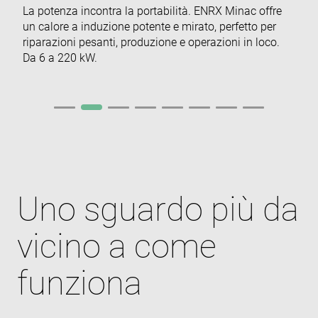
La potenza incontra la portabilità. ENRX Minac offre
cf_clearance
1 year
Thi
Cloudflare,
un calore a induzione potente e mirato, perfetto per
is 
Inc.
the
.enrx.com
riparazioni pesanti, produzione e operazioni in loco.
Clo
Da 6 a 220 kW.
ser
ide
tru
tra
ove
any
res
bas
the 
IP 
It is
ess
sup
a w
Google
Uno sguardo più da
sec
Privacy Policy
fea
and
pro
vicino a come
pro
aga
mal
visi
funziona
CookieScriptConsent
4 weeks 2
Thi
CookieScript
days
is 
www.enrx.com
Coo
Scr