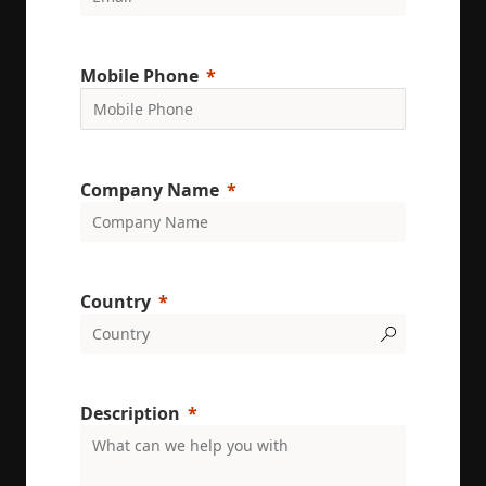
conversion
rates by
gathering d
on user
behavior.
Mobile Phone
test_cookie
15
This cookie 
Google LLC
minutes
set by
.doubleclick.net
DoubleClic
(which is
owned by
Google) to
determine i
Company Name
the website
visitor's
browser
supports
cookies.
msd365mkttr
www.enrx.com
1 year
This cookie 
Country
used to tra
user
interaction
and behavi
on the
website for
marketing
Description
purposes. It
helps in
understand
user
preferences