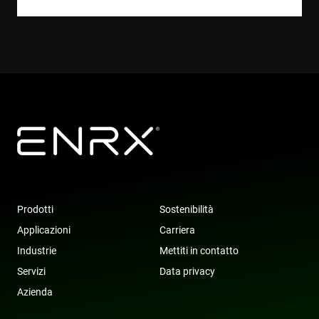
websites us
their servic
YSC
Session
This cookie 
Google LLC
set by
.youtube.com
YouTube to
track views 
embedded
videos.
VISITOR_INFO1_LIVE
6 months
This cookie 
Google LLC
set by
.youtube.com
Youtube to
keep track 
user
preferences
for Youtub
videos
embedded 
sites;it can
also
Prodotti
Sostenibilità
determine
whether th
Applicazioni
Carriera
website visi
is using the
Industrie
Mettiti in contatto
new or old
version of 
Servizi
Data privacy
Youtube
interface.
Azienda