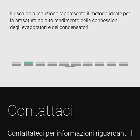
ser
re
visi
Il riscaldo a induzione rappresenta il metodo ideale per
coo
la brasatura ad alto rendimento delle connessioni
con
pre
degli evaporatori e dei condensatori.
It is
nec
for
Scr
coo
ban
wo
pro
VISITOR_PRIVACY_METADATA
6 months
Thi
YouTube
is 
.youtube.com
sto
use
con
and
cho
the
Contattaci
int
wit
site
rec
dat
visi
con
Contattateci per informazioni riguardanti il
reg