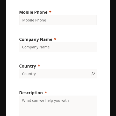
their servic
YSC
Session
This cookie 
Google LLC
Mobile Phone
set by
.youtube.com
YouTube to
track views 
embedded
videos.
VISITOR_INFO1_LIVE
6 months
This cookie 
Google LLC
Company Name
set by
.youtube.com
Youtube to
keep track 
user
preferences
for Youtub
videos
embedded 
Country
sites;it can
also
determine
whether th
website visi
is using the
new or old
Description
version of 
Youtube
interface.