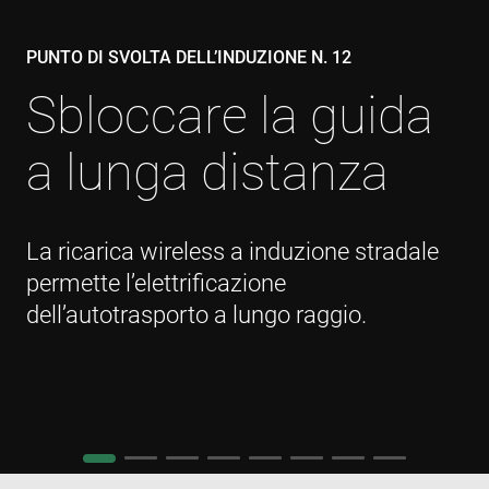
cf_clearance
1 year
Thi
Cloudflare,
is 
Inc.
the
.enrx.com
PUNTO DI SVOLTA DELL’INDUZIONE N. 12
Clo
ser
ide
Sbloccare la guida
tru
tra
ove
a lunga distanza
any
res
bas
the 
IP 
It is
ess
La ricarica wireless a induzione stradale
sup
a w
permette l’elettrificazione
Google
sec
Privacy Policy
fea
dell’autotrasporto a lungo raggio.
and
pro
pro
aga
mal
visi
CookieScriptConsent
4 weeks 2
Thi
CookieScript
days
is 
www.enrx.com
Coo
Scr