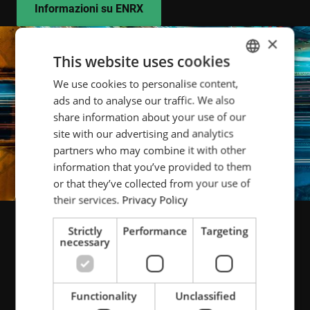
Informazioni su ENRX
×
This website uses cookies
We use cookies to personalise content,
ENGLISH
ads and to analyse our traffic. We also
POLISH
share information about your use of our
FRENCH
site with our advertising and analytics
partners who may combine it with other
PORTUGESE
information that you’ve provided to them
SPANISH
or that they’ve collected from your use of
their services.
Privacy Policy
Guardando indietro le persone
Strictly
Performance
Targeting
necessary
si accorgeranno che siamo
avanti anni luce
Functionality
Unclassified