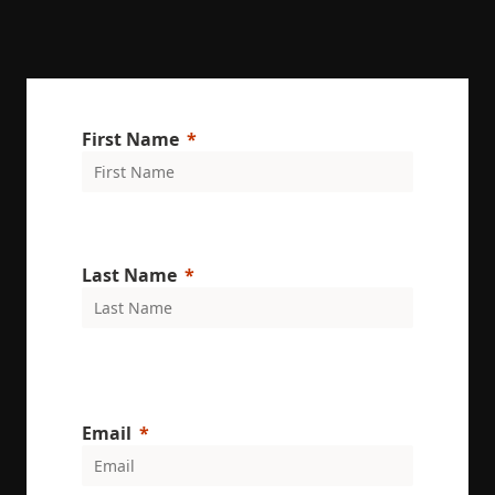
optimizing
marketing
campaigns
accordingly
IDE
1 year
This cookie 
Google LLC
set by
.doubleclick.net
Doubleclick
and carries
First Name
out
informatio
about how
the end use
uses the
website an
any
advertising
that the en
Last Name
user may h
seen before
visiting the
said websit
_gcl_au
3 months
Used by
Google LLC
Google
.enrx.com
AdSense fo
experiment
with
Email
advertisem
efficiency
across
websites us