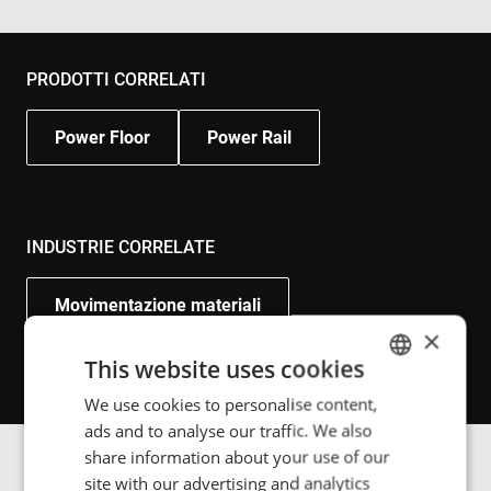
PRODOTTI CORRELATI
Power Floor
Power Rail
INDUSTRIE CORRELATE
Movimentazione materiali
×
Assemblaggio di produzione
This website uses cookies
We use cookies to personalise content,
ENGLISH
ads and to analyse our traffic. We also
POLISH
share information about your use of our
FRENCH
site with our advertising and analytics