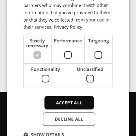
Galleria immagini
partners who may combine it with other
PORTUGESE
information that you’ve provided to them
SPANISH
or that they’ve collected from your use of
their services.
Privacy Policy
The ENRX contactless energy transfer system is
Strictly
Performance
Targeting
emission-free and resistant to contamination
necessary
Functionality
Unclassified
ACCEPT ALL
Contattaci
DECLINE ALL
SHOW DETAILS