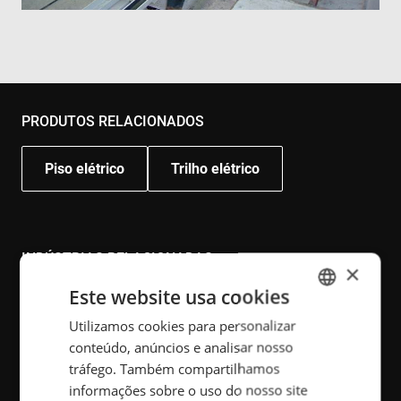
PRODUTOS RELACIONADOS
Piso elétrico
Trilho elétrico
INDÚSTRIAS RELACIONADAS
×
Este website usa cookies
Manuseamento de material
Utilizamos cookies para personalizar
ENGLISH
conteúdo, anúncios e analisar nosso
Montagem de produção
POLISH
tráfego. Também compartilhamos
FRENCH
informações sobre o uso do nosso site