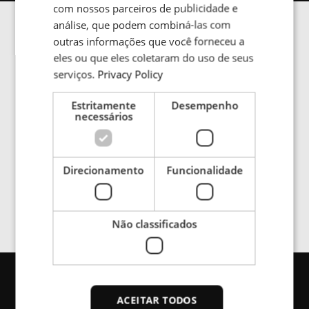
com nossos parceiros de publicidade e
PORTUGESE
análise, que podem combiná-las com
SPANISH
outras informações que você forneceu a
Galeria de imagens
eles ou que eles coletaram do uso de seus
serviços.
Privacy Policy
Estritamente
Desempenho
necessários
The ENRX contactless energy transfer system is
emission-free and resistant to contamination
Direcionamento
Funcionalidade
Não classificados
Fale conosco
ACEITAR TODOS