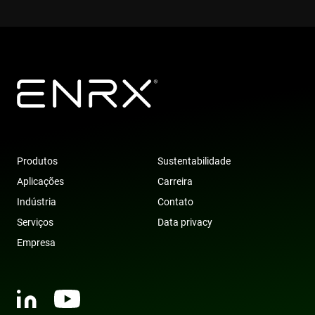
with the
website to
optimize
marketing
efforts and
conversion
rates by
gathering dat
on user
behavior.
test_cookie
15
This cookie is
Google LLC
minutos
set by
.doubleclick.net
DoubleClick
(which is
owned by
Produtos
Sustentabilidade
Google) to
determine if
Aplicações
Carreira
the website
visitor's
Indústria
Contato
browser
supports
Serviços
Data privacy
cookies.
Empresa
msd365mkttr
www.enrx.com
1 ano
This cookie is
used to track
user
interaction
and behavior
on the
website for
marketing