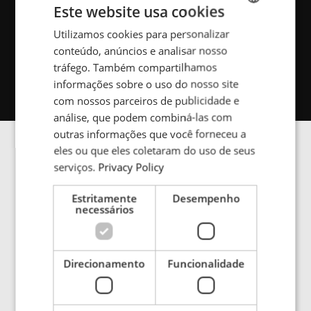
Este website usa cookies
PRODUTOS RELACIONADOS
Utilizamos cookies para personalizar
ENGLISH
Rodovia elétrica
Piso elétrico
conteúdo, anúncios e analisar nosso
POLISH
tráfego. Também compartilhamos
FRENCH
Trilho elétrico
informações sobre o uso do nosso site
com nossos parceiros de publicidade e
PORTUGESE
análise, que podem combiná-las com
SPANISH
outras informações que você forneceu a
eles ou que eles coletaram do uso de seus
serviços.
Privacy Policy
Galeria de imagens
Estritamente
Desempenho
necessários
AGVs can move freely across areas and through
production facilities. The goal is to design a
Direcionamento
Funcionalidade
production and material flow on the hall floor that is
obstacle-free for personnel and vehicles.