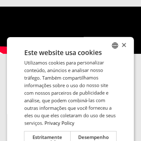
×
Este website usa cookies
Utilizamos cookies para personalizar
ENGLISH
Sinac: concebida para o desempenho
conteúdo, anúncios e analisar nosso
POLISH
tráfego. Também compartilhamos
A ENRX Sinac fornece aquecimento por indução de
FRENCH
informações sobre o uso do nosso site
alta frequência e alta precisão para operações
com nossos parceiros de publicidade e
contínuas. Construído para aquecer, construído para
PORTUGESE
análise, que podem combiná-las com
durar. Mesmo nos ambientes mais exigentes.
SPANISH
outras informações que você forneceu a
eles ou que eles coletaram do uso de seus
serviços.
Privacy Policy
Estritamente
Desempenho