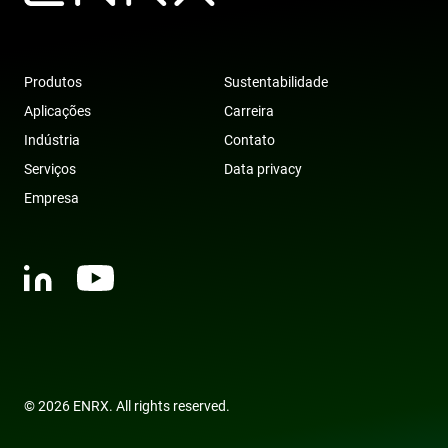
supports
cookies.
msd365mkttr
www.enrx.com
1 ano
This cookie is
used to track
user
Produtos
Sustentabilidade
interaction
and behavior
Aplicações
Carreira
on the
website for
Indústria
Contato
marketing
purposes. It
Serviços
Data privacy
helps in
understandin
Empresa
user
preferences
and
optimizing
marketing
campaigns
accordingly.
IDE
1 ano
This cookie is
Google LLC
set by
.doubleclick.net
Doubleclick
and carries
out
information
about how
© 2026 ENRX. All rights reserved.
the end user
uses the
website and