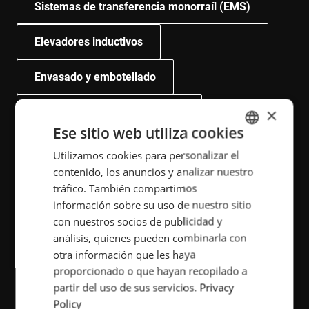
Sistemas de transferencia monorraíl (EMS)
Elevadores inductivos
Envasado y embotellado
×
Transportador de plataformas
Ese sitio web utiliza cookies
Utilizamos cookies para personalizar el
ENGLISH
contenido, los anuncios y analizar nuestro
POLISH
tráfico. También compartimos
FRENCH
información sobre su uso de nuestro sitio
PRODUCTOSRELACIONADOS
con nuestros socios de publicidad y
PORTUGESE
análisis, quienes pueden combinarla con
Carretera eléctrica
Suelo de alimentación
SPANISH
otra información que les haya
proporcionado o que hayan recopilado a
Riel de alimentación
partir del uso de sus servicios.
Privacy
Policy