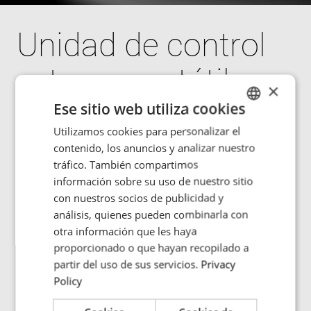
Unidad de control
externa portátil
×
(ECU)
Ese sitio web utiliza cookies
Utilizamos cookies para personalizar el
ENGLISH
contenido, los anuncios y analizar nuestro
La ECU le permite monitorizar y controlar la tarea de
POLISH
tráfico. También compartimos
calentamiento cerca del lugar de procesamiento de la
FRENCH
información sobre su uso de nuestro sitio
pieza de trabajo sin necesidad de estar cerca de la
con nuestros socios de publicidad y
máquina. Puede programar ciclos de calor y de
PORTUGESE
análisis, quienes pueden combinarla con
temperatura y detener de inmediato un proceso de
SPANISH
calentamiento por medio de una parada rápida. Fácil de
otra información que les haya
utilizar. Diseño resistente con carcasa de goma que
proporcionado o que hayan recopilado a
amortigua los golpes.
partir del uso de sus servicios.
Privacy
Policy