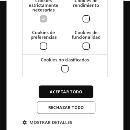
Cookies
Cookies de
estrictamente
rendimiento
necesarias
Cookies de
Cookies de
preferencias
funcionalidad
Cookies no clasificadas
ACEPTAR TODO
Sistema de calentamiento por inducción
refrigerado por aire Ventac I
RECHAZAR TODO
Ventac es un sistema de calentamiento por inducción
MOSTRAR DETALLES
portátil refrigerado por aire (25 o 50 kW) que combina
una alta potencia continua con un tamaño reducido y un