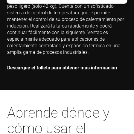
peso ligero (solo 42 kg). Cuenta con un sofisticado
sistema de control de temperatura que le permite
Cookies estrictamente necesarias
mantener el control de su proceso de calentamiento por
Cookies de rendimiento
inducción. Realizará la tarea rápidamente y podrá
continuar fácilmente con la siguiente. Ventac es
Cookies de preferencias
especialmente adecuado para aplicaciones de
Cookies de funcionalidad
calentamiento controlado y expansión térmica en una
Cookies no clasificadas
amplia gama de procesos industriales.
Las cookies estrictamente necesarias permiten la
funcionalidad principal del sitio web, como el inicio
Descargue el folleto para obtener más información
de sesión de usuario y la gestión de cuentas. El sitio
web no se puede utilizar correctamente sin las
cookies estrictamente necesarias.
Proveedor /
Nombre
Vencimiento
D
Dominio
cf_clearance
1 año
T
Cloudflare,
i
Aprende dónde y
Inc.
t
.enrx.com
C
s
cómo usar el
i
t
t