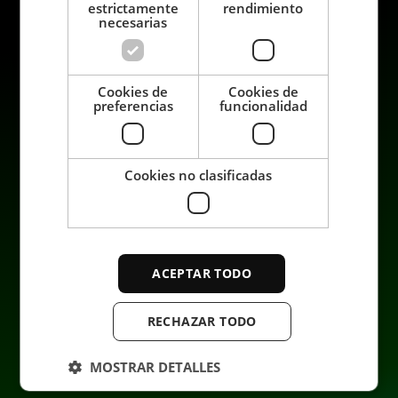
estrictamente
rendimiento
necesarias
Productos
Sostenibilidad
Cookies de
Cookies de
preferencias
funcionalidad
Usos
Carrera profesional
Sectores
Contacto
Servicios
Data privacy
Cookies no clasificadas
Empresa
ACEPTAR TODO
RECHAZAR TODO
MOSTRAR DETALLES
© 2026 ENRX. All rights reserved.