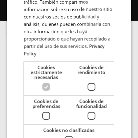
tráfico. También compartimos
FRENCH
información sobre su uso de nuestro sitio
con nuestros socios de publicidad y
PORTUGESE
análisis, quienes pueden combinarla con
SPANISH
otra información que les haya
Galería de
proporcionado o que hayan recopilado a
partir del uso de sus servicios.
Privacy
Policy
imágenes
Cookies
Cookies de
estrictamente
rendimiento
necesarias
Increases system availability and minimizes
maintenance requirements in the long term
Cookies de
Cookies de
preferencias
funcionalidad
Cookies no clasificadas