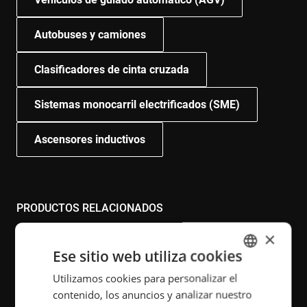
Autobuses y camiones
Clasificadores de cinta cruzada
Sistemas monocarril electrificados (SME)
Ascensores inductivos
PRODUCTOS RELACIONADOS
×
Carga de gran potencia
Calzada eléctrica
Ese sitio web utiliza cookies
Utilizamos cookies para personalizar el
ENGLISH
Suelos de energía
Raíles de energía
contenido, los anuncios y analizar nuestro
POLISH