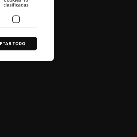
clasificadas
SPANISH
PTAR TODO
s de funcionalidad
ión de usuario y la
rvice to identify
rity restrictions
sential for
s and in providing