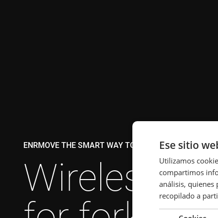
Ese sitio we
ENRMOVE THE SMART WAY TO CHARGE
Wireless ch
Utilizamos cookie
compartimos infor
análisis, quiene
recopilado a parti
for forklifts
Cookies