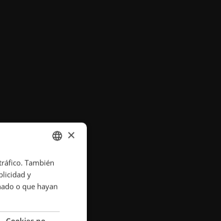
×
 tráfico. También
ENGLISH
licidad y
POLISH
onado o que hayan
FRENCH
PORTUGESE
Cookies no