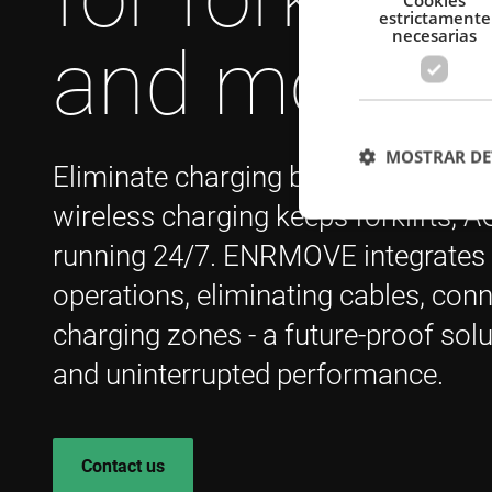
estrictamente
necesarias
and mobile 
MOSTRAR DE
Eliminate charging bottlenecks w
wireless charging keeps forklifts, 
running 24/7. ENRMOVE integrates c
Cookies estrictam
operations, eliminating cables, con
charging zones - a future-proof so
Las cookies estrictam
gestión de cuentas. E
and uninterrupted performance.
Nombre
cf_clearance
Contact us