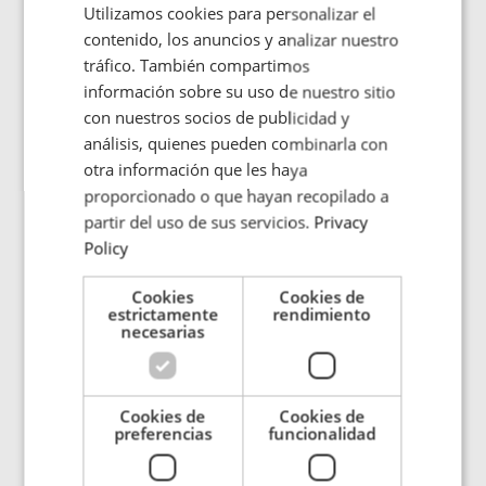
Utilizamos cookies para personalizar el
ENGLISH
contenido, los anuncios y analizar nuestro
POLISH
tráfico. También compartimos
FRENCH
información sobre su uso de nuestro sitio
con nuestros socios de publicidad y
PORTUGESE
análisis, quienes pueden combinarla con
Sistema de hilos y cables
SPANISH
otra información que les haya
Diseñado especialmente para la fabricación
proporcionado o que hayan recopilado a
eficiente de hilos y cables.
partir del uso de sus servicios.
Privacy
Policy
Ir al producto
Cookies
Cookies de
estrictamente
rendimiento
necesarias
Cookies de
Cookies de
preferencias
funcionalidad