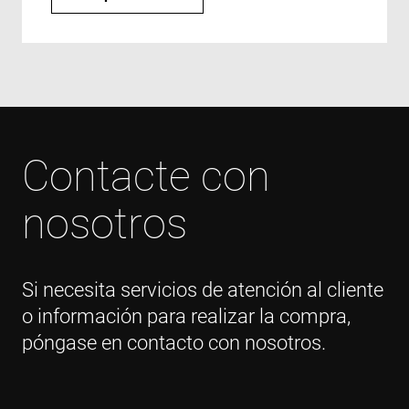
p
p
a
m
v
CookieScriptConsent
4 semanas 2
T
CookieScript
días
i
www.enrx.com
C
S
s
Contacte con
v
c
c
p
nosotros
I
n
f
S
c
b
Si necesita servicios de atención al cliente
w
p
o información para realizar la compra,
VISITOR_PRIVACY_METADATA
6 meses
T
YouTube
póngase en contacto con nosotros.
i
.youtube.com
s
u
c
a
c