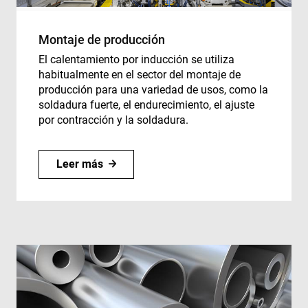
Cookies estrictamente necesarias
Montaje de producción
Cookies de rendimiento
Cookies de preferencias
El calentamiento por inducción se utiliza
habitualmente en el sector del montaje de
Cookies de funcionalidad
producción para una variedad de usos, como la
Cookies no clasificadas
soldadura fuerte, el endurecimiento, el ajuste
por contracción y la soldadura.
Las cookies estrictamente necesarias permiten la
funcionalidad principal del sitio web, como el inicio
de sesión de usuario y la gestión de cuentas. El sitio
web no se puede utilizar correctamente sin las
Leer más
cookies estrictamente necesarias.
Proveedor /
Nombre
Vencimiento
D
Dominio
cf_clearance
1 año
T
Cloudflare,
i
Inc.
t
.enrx.com
C
s
i
t
t
o
a