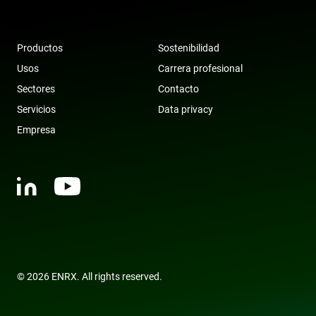
VISITOR_INFO1_LIVE
6 meses
This cooki
Google LLC
set by
.youtube.com
Youtube 
keep trac
user
Productos
Sostenibilidad
preferenc
for Yout
Usos
Carrera profesional
videos
embedde
Sectores
Contacto
sites;it ca
also
Servicios
Data privacy
determin
whether 
Empresa
website v
is using t
new or o
version o
Youtube
interface.
© 2026 ENRX. All rights reserved.