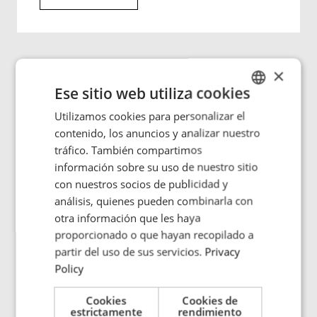
×
Ese sitio web utiliza cookies
Utilizamos cookies para personalizar el
ENGLISH
contenido, los anuncios y analizar nuestro
POLISH
tráfico. También compartimos
FRENCH
información sobre su uso de nuestro sitio
con nuestros socios de publicidad y
PORTUGESE
análisis, quienes pueden combinarla con
SPANISH
otra información que les haya
proporcionado o que hayan recopilado a
partir del uso de sus servicios.
Privacy
Policy
Minería
El calentamiento por inducción se utiliza
Cookies
Cookies de
mucho en la minería, por ejemplo, para mejorar
estrictamente
rendimiento