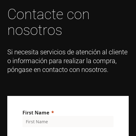
b
w
Contacte con
p
VISITOR_PRIVACY_METADATA
6 meses
T
YouTube
nosotros
i
.youtube.com
s
u
c
a
c
t
Si necesita servicios de atención al cliente
i
w
o información para realizar la compra,
s
r
póngase en contacto con nosotros.
d
v
c
r
v
p
p
s
e
t
First Name
p
a
h
f
s