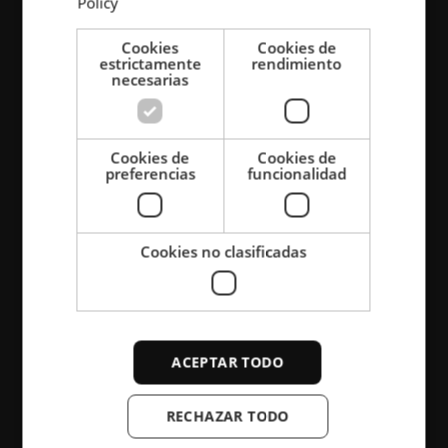
Policy
Equipo de soldadura fuerte por inducción
Cookies
Cookies de
estrictamente
rendimiento
necesarias
Cookies de
Cookies de
Contacte con
preferencias
funcionalidad
nosotros
Cookies no clasificadas
Si necesita servicios de atención al cliente
o información para realizar la compra,
ACEPTAR TODO
póngase en contacto con nosotros.
RECHAZAR TODO