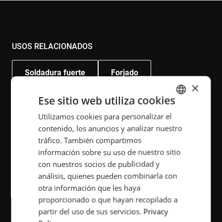
USOS RELACIONADOS
Soldadura fuerte
Forjado
×
Endurecimiento
Ese sitio web utiliza cookies
Fundido
Utilizamos cookies para personalizar el
ENGLISH
contenido, los anuncios y analizar nuestro
POLISH
tráfico. También compartimos
PRODUCTOS RELACIONADOS
FRENCH
información sobre su uso de nuestro sitio
con nuestros socios de publicidad y
PORTUGESE
HardLine
Minac
Sinac
análisis, quienes pueden combinarla con
SPANISH
otra información que les haya
HeatLine
proporcionado o que hayan recopilado a
partir del uso de sus servicios.
Privacy