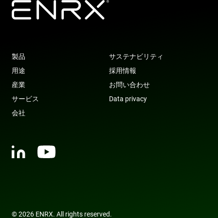
track views 
embedded
videos.
VISITOR_INFO1_LIVE
6 months
This cookie 
Google LLC
set by
.youtube.com
Youtube to
keep track 
user
製品
サステナビリティ
preferences
for Youtub
用途
採用情報
videos
embedded 
産業
お問い合わせ
sites;it can
also
サービス
Data privacy
determine
whether th
会社
website visi
is using the
new or old
version of 
Youtube
interface.
© 2026 ENRX. All rights reserved.