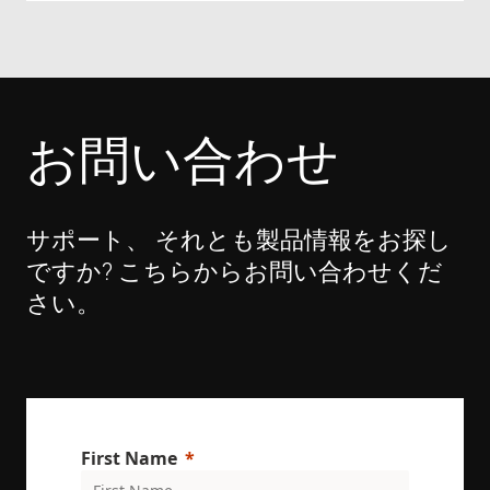
It is
nec
for
Scr
coo
ban
wo
pro
お問い合わせ
VISITOR_PRIVACY_METADATA
6 months
Thi
YouTube
is 
.youtube.com
sto
use
con
and
サポート、 それとも製品情報をお探し
cho
the
ですか? こちらからお問い合わせくだ
int
wit
さい。
site
rec
dat
visi
con
reg
var
pri
pol
set
ens
First Name
tha
pre