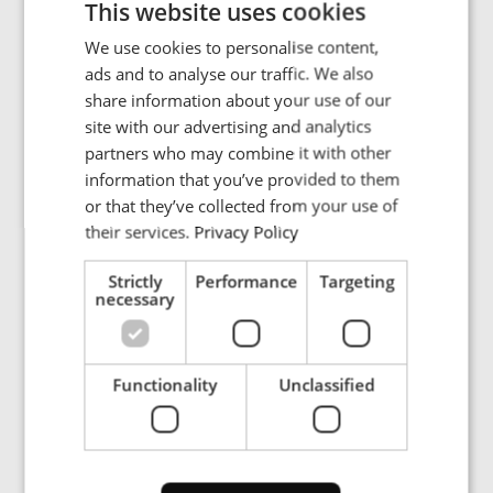
This website uses cookies
We use cookies to personalise content,
ENGLISH
ads and to analyse our traffic. We also
POLISH
生産組立
share information about your use of our
誘導加熱は、一般的にろう付け、焼入れ、焼き
FRENCH
site with our advertising and analytics
ばめ、はんだ付けなど、生産組立部門のさまざ
partners who may combine it with other
PORTUGESE
まな用途に利用されています。
information that you’ve provided to them
SPANISH
or that they’ve collected from your use of
their services.
Privacy Policy
さらに詳しく
Strictly
Performance
Targeting
necessary
Functionality
Unclassified