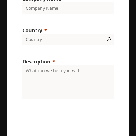
minutes
set by
.doubleclick.net
DoubleClic
(which is
owned by
Google) to
determine i
the website
Country
visitor's
browser
supports
cookies.
msd365mkttr
www.enrx.com
1 year
This cookie 
used to tra
Description
user
interaction
and behavi
on the
website for
marketing
purposes. It
helps in
understand
user
preferences
and
ENRX are committed to protecting and respecting
optimizing
your privacy. We will only use your personal
marketing
information to administer your account and
campaigns
provide the services requested.
accordingly
IDE
1 year
This cookie 