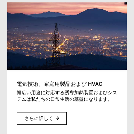
ide
tru
tra
ove
any
res
bas
the 
IP 
It is
ess
sup
a w
Google
sec
Privacy Policy
fea
and
pro
pro
aga
mal
電気技術、家庭用製品および HVAC
visi
幅広い用途に対応する誘導加熱装置およびシス
CookieScriptConsent
4 weeks 2
Thi
CookieScript
テムは私たちの日常生活の基盤になります。
days
is 
www.enrx.com
Coo
Scr
ser
re
さらに詳しく
visi
coo
con
pre