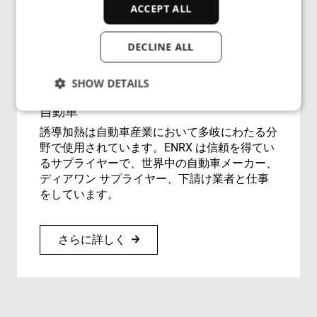
ACCEPT ALL
DECLINE ALL
SHOW DETAILS
自動車
誘導加熱は自動車産業において多岐にわたる分
Strictly necessary
Performance
野で使用されています。ENRX は信頼を得てい
Targeting
Functionality
Unclassified
るサプライヤーで、世界中の自動車メーカー、
ディアワン サプライヤー、下請け業者と仕事
Strictly necessary cookies allow core website
をしています。
functionality such as user login and account
management. The website cannot be used properly
without strictly necessary cookies.
さらに詳しく
Provider
/
Name
Expiration
Des
Domain
cf_clearance
1 year
Thi
Cloudflare,
is 
Inc.
the
.enrx.com
Clo
ser