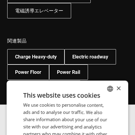
電磁誘導エレベーター
関連製品
Charge Heavy-duty
Electric roadway
Power Floor
Power Rail
×
This website uses cookies
We use cookies to personalise content,
ENGLISH
ads and to analyse our traffic. We also
POLISH
share information about your use of our
画像ギャラリー
FRENCH
site with our advertising and analytics
partners who may combine it with other