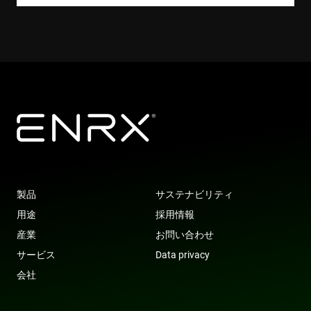
Name
Name
Provider
Provider
Provider
/
/
Domain
Domain
/
Name
Expiration
Description
Domain
319af4c0-
79f08280-
ec884f3955334668b081ef96cb92def1.svc.dynamics.
Microsoft
Provider
/
Name
Expiration
Description
e197-4de9-
5c63-4331-
ec884f3955334668b081ef96cb92def1.svc.dynamics.
enrx-cd#lang
www.enrx.com
Session
Domain
8a9b-
b04d-
fe98c8a2ca04
fb6f39afda51
__Secure-
.youtube.com
6 months
msd365mkttrs
www.enrx.com
Session
This cookie 
ROLLOUT_TOKEN
used to tra
visitor and
user
interactions
with the
website to
optimize
marketing
efforts and
conversion
rates by
gathering d
on user
behavior.
製品
サステナビリティ
test_cookie
15
This cookie 
Google LLC
用途
採用情報
minutes
set by
.doubleclick.net
DoubleClic
産業
お問い合わせ
(which is
owned by
サービス
Data privacy
Google) to
determine i
会社
the website
visitor's
browser
supports