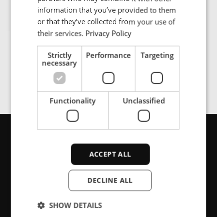
PORTUGESE
information that you’ve provided to them
SPANISH
or that they’ve collected from your use of
Increases system availability and minimizes
their services.
Privacy Policy
maintenance requirements in the long term
Strictly
Performance
Targeting
necessary
Functionality
Unclassified
お問い合わせ
ACCEPT ALL
DECLINE ALL
サポート、 それとも製品情報をお探し
ですか? こちらからお問い合わせくだ
SHOW DETAILS
さい。