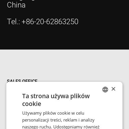
China
Tel.: +86-20-62863250
SALES OFFICE
×
ENRX, Beijing
Ta strona używa plików
cookie
ENGLISH
3rd Floor, Unit 709, Building 1
Używamy plików cookie w celu
POLISH
personalizacji treści, reklam i analizy
No.3, Yongchang North Road
FRENCH
naszego ruchu. Udostępniamy również