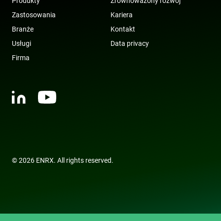
Produkty
Zrównoważony rozwój
Zastosowania
Kariera
Branże
Kontakt
Usługi
Data privacy
Firma
Polityce prywatności Google
© 2026 ENRX. All rights reserved.
CookieScriptConsent
4 tygodnie 2 dni
CookieScript
www.enrx.com