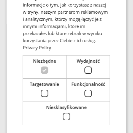
Beijing Economic Technological
informacje o tym, jak korzystasz z naszej
PORTUGESE
Development Area, 100176
witryny, naszym partnerom reklamowym
SPANISH
Beijing
i analitycznym, którzy mogą łączyć je z
China
innymi informacjami, które im
przekazałeś lub które zebrali w wyniku
korzystania przez Ciebie z ich usług.
Tel.: +86-10-6588 8691
Privacy Policy
Niezbędne
Wydajność
Targetowanie
Funkcjonalność
MAIN OFFICE
ENRX Co. Ltd.
Niesklasyfikowane
Bldg. H, No. 1688 Zhuan Xing Road
Xin Zhuang Industrial Park