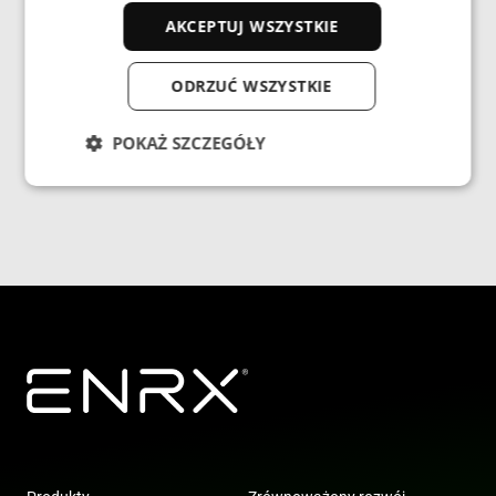
Shanghai 201 108
AKCEPTUJ WSZYSTKIE
China
ODRZUĆ WSZYSTKIE
Tel.: +86-21-5442 0227
POKAŻ SZCZEGÓŁY
Niezbędne
Wydajność
Targetowanie
Funkcjonalność
Niesklasyfikowane
Niezbędne pliki cookie umożliwiają korzystanie z
podstawowych funkcji strony internetowej, takich
jak logowanie użytkownika i zarządzanie kontem.
Bez niezbędnych plików cookie nie można
prawidłowo korzystać ze strony internetowej.
Dostawca /
Okres
Nazwa
Domena
przechowywania
cf_clearance
1 rok
Cloudflare,
Inc.
.enrx.com