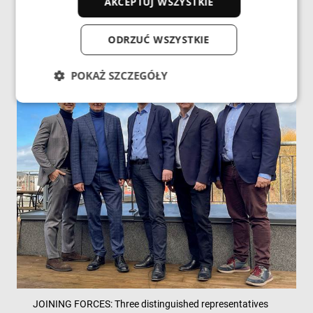
AKCEPTUJ WSZYSTKIE
ODRZUĆ WSZYSTKIE
POKAŻ SZCZEGÓŁY
Niezbędne
Wydajność
Targetowanie
Funkcjonalność
Niesklasyfikowane
Niezbędne pliki cookie umożliwiają korzystanie z
podstawowych funkcji strony internetowej, takich
jak logowanie użytkownika i zarządzanie kontem.
Bez niezbędnych plików cookie nie można
prawidłowo korzystać ze strony internetowej.
Dostawca /
Okres
Nazwa
Domena
przechowywania
cf_clearance
1 rok
Cloudflare,
Inc.
.enrx.com
JOINING FORCES: Three distinguished representatives