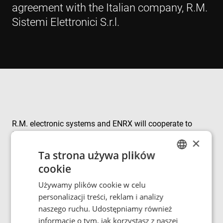
agreement with the Italian company, R.M.
Sistemi Elettronici S.r.l.
R.M. electronic systems and ENRX will cooperate to
finish the design and industrialisation of the new 3 kW
×
light industrial charging system that ENRX plans to
Ta strona używa plików
launch in Q1/2025 - a move that aligns perfectly with
cookie
our mutual goal of driving innovation in wireless
ENGLISH
charging systems. By leveraging our combined expertise
Używamy plików cookie w celu
POLISH
and resources, we aim to accelerate transformation
personalizacji treści, reklam i analizy
projects within the logistics sector.
FRENCH
naszego ruchu. Udostępniamy również
informacje o tym, jak korzystasz z naszej
PORTUGESE