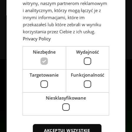
witryny, naszym partnerom reklamowym
Bølevegen 4B
SPANISH
i analitycznym, którzy mogą łączyć je z
N-3724 Skien
innymi informacjami, które im
przekazałeś lub które zebrali w wyniku
Tel: +47-3550 6000
korzystania przez Ciebie z ich usług.
Privacy Policy
Niezbędne
Wydajność
Targetowanie
Funkcjonalność
Niesklasyfikowane
Produkty
Zrównoważony rozwój
Zastosowania
Kariera
AKCEPTUJ WSZYSTKIE