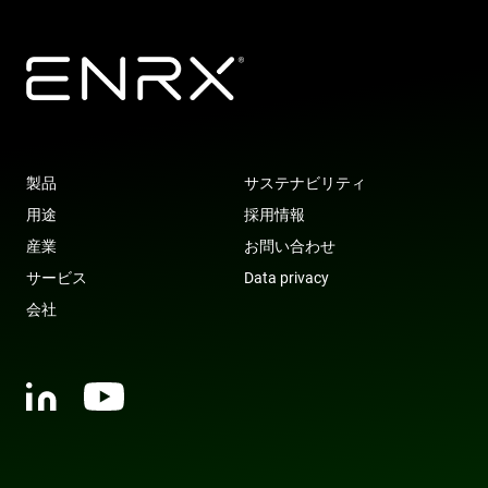
8a9b-
b04d-
fe98c8a2ca04
fb6f39afda51
__Secure-
.youtube.com
6 months
msd365mkttrs
www.enrx.com
Session
This cookie 
ROLLOUT_TOKEN
used to tra
visitor and
user
interactions
with the
website to
optimize
marketing
efforts and
conversion
製品
サステナビリティ
rates by
gathering d
用途
採用情報
on user
behavior.
産業
お問い合わせ
test_cookie
15
This cookie 
Google LLC
サービス
Data privacy
minutes
set by
.doubleclick.net
DoubleClic
会社
(which is
owned by
Google) to
determine i
the website
visitor's
browser
supports
cookies.
msd365mkttr
www.enrx.com
1 year
This cookie 
used to tra