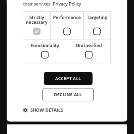
their services.
Privacy Policy
な車両にも充電と給電を行える実用的
な方法です。ケーブルなどの物理的な
Strictly
Performance
Targeting
necessary
接続は不要で、自動化システムや自律
走行車への移行を簡略化できます。
Functionality
Unclassified
ACCEPT ALL
お問い合わせ
DECLINE ALL
SHOW DETAILS
Strictly necessary
Performance