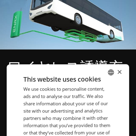
ワイヤレス誘導充
×
電と非接触給電
This website uses cookies
We use cookies to personalise content,
ENGLISH
ads and to analyse our traffic. We also
POLISH
ENRX の技術が世界的なカーボンフリー
share information about your use of our
な未来への移行に与える影響は大きい
FRENCH
site with our advertising and analytics
です。産業機器やイントラロジスティ
partners who may combine it with other
PORTUGESE
information that you’ve provided to them
クスの輸送システムだけでなく、乗用
SPANISH
or that they’ve collected from your use of
車からバス、船やトラックまで、どん