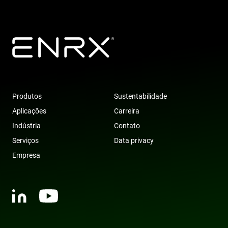
website to
optimize
marketing
efforts and
conversion
rates by
gathering dat
on user
behavior.
test_cookie
15
This cookie is
Google LLC
minutos
set by
.doubleclick.net
DoubleClick
(which is
Produtos
Sustentabilidade
owned by
Google) to
Aplicações
Carreira
determine if
the website
Indústria
Contato
visitor's
browser
Serviços
Data privacy
supports
cookies.
Empresa
msd365mkttr
www.enrx.com
1 ano
This cookie is
used to track
user
interaction
and behavior
on the
website for
marketing
purposes. It