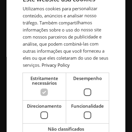
Utilizamos cookies para personalizar
ENGLISH
Carga indutiva sem
conteúdo, anúncios e analisar nosso
POLISH
tráfego. Também compartilhamos
fio e fonte de
FRENCH
informações sobre o uso do nosso site
com nossos parceiros de publicidade e
PORTUGESE
energia sem
análise, que podem combiná-las com
SPANISH
outras informações que você forneceu a
contato
eles ou que eles coletaram do uso de seus
serviços.
Privacy Policy
Nossas tecnologias podem causar
Estritamente
Desempenho
necessários
impacto significativo na transição para
um futuro global sem carbono. É uma
forma prática de carregar e fornecer
Direcionamento
Funcionalidade
energia para qualquer coisa, como carros
a ônibus, navios e caminhões, bem como
equipamento industrial e sistemas de
Não classificados