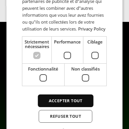
partenaires de publicité et d"analyse qui
peuvent les combiner avec d"autres
informations que vous leur avez fournies
ou qu"ils ont collectées lors de votre
utilisation de leurs services.
Privacy Policy
Strictement
Performance
Ciblage
nécessaires
Fonctionnalité
Non classifiés
Produits
Durabilité
Applications
Carrière
Industrie
Contact
ACCEPTER TOUT
Services
Data privacy
Enterprise
REFUSER TOUT