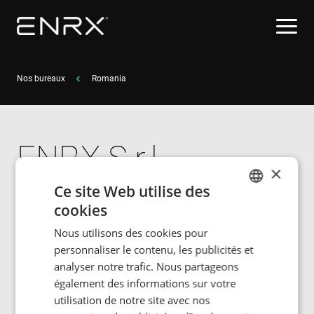
Nos bureaux
Romania
ENRX S.r.l
×
Ce site Web utilise des
Calea Bucuresti no. 20, Village
cookies
ENGLISH
Vidra
Nous utilisons des cookies pour
077185 Ilfov
POLISH
personnaliser le contenu, les publicités et
Romania
FRENCH
analyser notre trafic. Nous partageons
également des informations sur votre
PORTUGESE
Tel.: +40-21 332 1948
utilisation de notre site avec nos
SPANISH