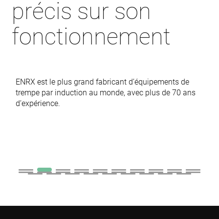
con
précis sur son
pre
It is
nec
fonctionnement
for
Scr
coo
ban
wo
pro
VISITOR_PRIVACY_METADATA
6 mois
Thi
YouTube
ENRX est le plus grand fabricant d’équipements de
is 
.youtube.com
sto
trempe par induction au monde, avec plus de 70 ans
use
d’expérience.
con
and
cho
the
int
wit
site
rec
dat
visi
con
reg
var
pri
pol
set
ens