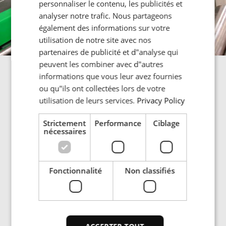
personnaliser le contenu, les publicités et
FRENCH
analyser notre trafic. Nous partageons
également des informations sur votre
PORTUGESE
utilisation de notre site avec nos
SPANISH
partenaires de publicité et d"analyse qui
peuvent les combiner avec d"autres
Quel équipement est
informations que vous leur avez fournies
ou qu"ils ont collectées lors de votre
disponible ?
utilisation de leurs services.
Privacy Policy
HardLine
est la gamme de systèmes de trempe par
Strictement
Performance
Ciblage
induction d’ENRX, comprenant des équipements
nécessaires
verticaux, horizontaux, à table tournante et sans centre.
Au cœur de ces solutions se trouvent les
générateurs
Sinac
, offrant une large plage de puissances de sortie et
Fonctionnalité
Non classifiés
de fréquences, de 5 à 2000 kW et de 0,3 à 350 kHz, pour
répondre aux besoins des applications industrielles les
plus exigeantes. ENRX propose également des solutions
de trempe clé en main, incluant des équipements de
manutention automatisée, des processus de lavage et