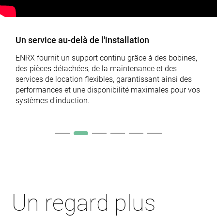
ser
ide
tru
tra
ove
Un service au-delà de l'installation
any
res
bas
ENRX fournit un support continu grâce à des bobines,
the 
des pièces détachées, de la maintenance et des
IP 
It is
services de location flexibles, garantissant ainsi des
ess
sup
performances et une disponibilité maximales pour vos
a w
systèmes d'induction.
sec
Politique de confidentialité de
fea
and
Google
pro
pro
aga
mal
visi
CookieScriptConsent
4
Thi
CookieScript
semaines
is 
www.enrx.com
2 jours
Coo
Scr
ser
Un regard plus
re
visi
coo