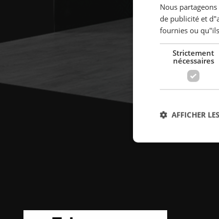
Nous partageons é
de publicité et d
fournies ou qu"ils
Strictement
nécessaires
AFFICHER LES
Str
Les cookies stricteme
la gestion des compte
Nom