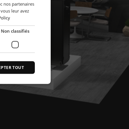
ec nos partenaires
POLISH
 vous leur avez
FRENCH
Policy
PORTUGESE
Non classifiés
SPANISH
EPTER TOUT
fiés
n des utilisateurs et
aires.