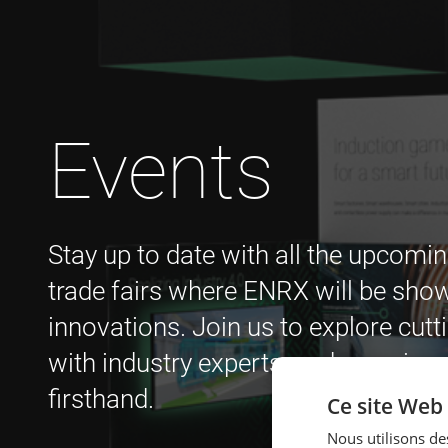
Events
Stay up to date with all the upcomin
trade fairs where ENRX will be show
innovations. Join us to explore cutt
with industry experts, and experienc
firsthand.
Ce site Web 
Nous utilisons des