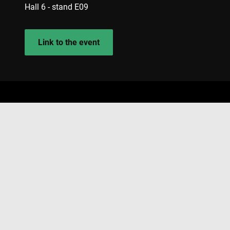
msd365mkttr
Hall 6 - stand E09
IDE
Link to the event
_gcl_au
YSC
VISITOR_INFO1_LIV
Produits
Applications
Industrie
Services