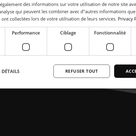
galement des informations sur votre utilisation de notre site av
"analyse qui peuvent les combiner avec d"autres informations que
 ont collectées lors de votre utilisation de leurs services.
Privacy 
Performance
Ciblage
Fonctionnalité
 DÉTAILS
REFUSER TOUT
ACC
ictement nécessaires
Performance
Ciblage
Fonctionnalité
Non classi
nt nécessaires habilitent des fonctionnalités de base du site Web telles que la connexio
s. Le site Web ne peut pas être utilisé correctement sans les cookies strictement nécess
Fournisseur /
Expiration
Description
Domaine