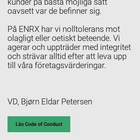
kunder på bästa möjliga sätt
Domain
oavsett var de befinner sig.
cf_clearance
1 year
Thi
Cloudflare,
is 
Inc.
the
.enrx.com
Clo
På ENRX har vi nolltolerans mot
ser
ide
olagligt eller oetiskt beteende. Vi
tru
tra
agerar och uppträder med integritet
ove
any
och strävar alltid efter att leva upp
res
bas
till våra företagsvärderingar.
the 
IP 
It is
ess
sup
a w
Google
sec
Privacy Policy
fea
and
VD, Bjørn Eldar Petersen
pro
pro
aga
mal
visi
Läs Code of Conduct
CookieScriptConsent
4 weeks 2
Thi
CookieScript
days
is 
www.enrx.com
Coo