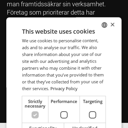
man framtidssäkrar sin verksamhet.
Företag som prioriterar detta har
verktygen för att hantera de dramatiska
×
utmaningar som då och då ställs framför
This website uses cookies
oss alla. ENRX är engagerat i att integrera
We use cookies to personalise content,
ENGLISH
våra miljömässiga, sociala och
ads and to analyse our traffic. We also
POLISH
styrningsrelaterade ansvar i våra
share information about your use of our
FRENCH
site with our advertising and analytics
affärsbeslut och verksamheter.
partners who may combine it with other
PORTUGESE
information that you’ve provided to them
SPANISH
or that they’ve collected from your use of
their services.
Privacy Policy
VD, Bjørn Eldar Petersen
Strictly
Performance
Targeting
necessary