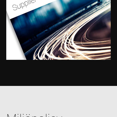
and
optimizing
marketing
campaigns
accordingly
IDE
1 year
This cookie 
Google LLC
set by
.doubleclick.net
Doubleclick
and carries
out
informatio
about how
the end use
uses the
website an
any
advertising
that the en
user may h
seen before
visiting the
said websit
_gcl_au
3 months
Used by
Google LLC
Google
.enrx.com
AdSense fo
experiment
with
advertisem
efficiency