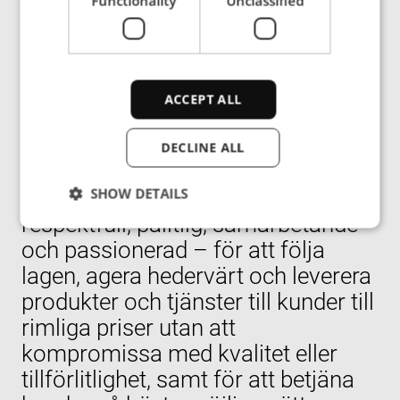
Functionality
Unclassified
Uppförandekod
ACCEPT ALL
Alla medarbetare grundar sitt
DECLINE ALL
dagliga arbete och beteende på
SHOW DETAILS
företagets värderingar –
respektfull, pålitlig, samarbetande
och passionerad – för att följa
Strictly necessary
Performance
lagen, agera hedervärt och leverera
Targeting
Functionality
Unclassified
produkter och tjänster till kunder till
rimliga priser utan att
Strictly necessary cookies allow core website
functionality such as user login and account
kompromissa med kvalitet eller
management. The website cannot be used properly
without strictly necessary cookies.
tillförlitlighet, samt för att betjäna
Provider
/
Name
Expiration
Des