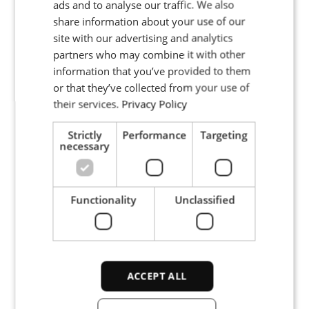
ads and to analyse our traffic. We also
POLISH
share information about your use of our
Lutande hissar inom byggnation
FRENCH
site with our advertising and analytics
partners who may combine it with other
PORTUGESE
information that you’ve provided to them
Docklands, Tyskland
SPANISH
or that they’ve collected from your use of
their services.
Privacy Policy
Power Rail
Strictly
Performance
Targeting
necessary
Två hissar, 60 meter vardera, med en mobil enhet per
hiss, försörjda med 8 kW
Functionality
Unclassified
Löpandeband
ACCEPT ALL
Hyundai Motors Manufacturing, Tjeckien