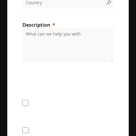
Description
ENRX are committed to protecting and respecting
your privacy. We will only use your personal
information to administer your account and
provide the services requested.
I would like to receive the ENRX
newsletter
I agree to provide ENRX with my name
and contact information for the purposes
of communication and service delivery. I
understand that this information will be