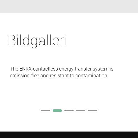
Google) to
determine i
the website
visitor's
browser
supports
cookies.
Bildgalleri
msd365mkttr
www.enrx.com
1 year
This cookie 
used to tra
user
interaction
and behavi
on the
website for
marketing
The ENRX contactless energy transfer system is
purposes. It
emission-free and resistant to contamination
helps in
understand
user
preferences
and
optimizing
marketing
campaigns
accordingly
IDE
1 year
This cookie 
Google LLC
set by
.doubleclick.net
Doubleclick
and carries
out