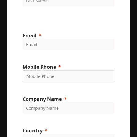
set by
.youtube.com
Youtube to
keep track 
user
preferences
for Youtub
videos
embedded 
Email
sites;it can
also
determine
whether th
website visi
is using the
new or old
Mobile Phone
version of 
Youtube
interface.
Company Name
Country