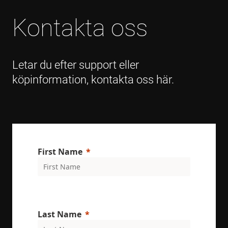
informatio
about how
Kontakta oss
the end use
uses the
website an
any
advertising
that the en
user may h
Letar du efter support eller
seen before
visiting the
köpinformation, kontakta oss här.
said websit
_gcl_au
3 months
Used by
Google LLC
Google
.enrx.com
AdSense fo
experiment
with
advertisem
efficiency
across
First Name
websites us
their servic
YSC
Session
This cookie 
Google LLC
set by
.youtube.com
YouTube to
track views 
embedded
videos.
Last Name
VISITOR_INFO1_LIVE
6 months
This cookie 
Google LLC