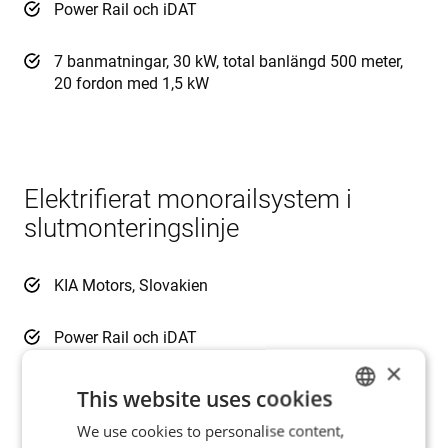
Power Rail och iDAT
7 banmatningar, 30 kW, total banlängd 500 meter,
20 fordon med 1,5 kW
Elektrifierat monorailsystem i
slutmonteringslinje
KIA Motors, Slovakien
Power Rail och iDAT
×
6 individuella installationer, totalt 1500 meter
This website uses cookies
banlängd, 97 fordon, vardera med 750 W eller 1500
We use cookies to personalise content,
ENGLISH
W