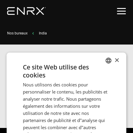
Nos bureaux
India
×
ENRX Private
Ce site Web utilise des
cookies
ENGLISH
Limited, Delhi-NCR
Nous utilisons des cookies pour
POLISH
personnaliser le contenu, les publicités et
FRENCH
Mob: +91 966 378 6946
analyser notre trafic. Nous partageons
également des informations sur votre
PORTUGESE
utilisation de notre site avec nos
SPANISH
partenaires de publicité et d"analyse qui
peuvent les combiner avec d"autres