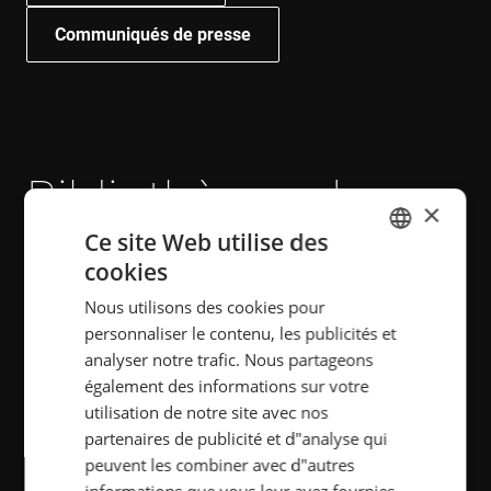
Communiqués de presse
Bibliothèque de
×
Ce site Web utilise des
médias
cookies
ENGLISH
Nous utilisons des cookies pour
Images d’applications, d’industries
POLISH
personnaliser le contenu, les publicités et
et de produits, ainsi que des photos
FRENCH
analyser notre trafic. Nous partageons
de gestion d’entreprise.
également des informations sur votre
PORTUGESE
utilisation de notre site avec nos
SPANISH
partenaires de publicité et d"analyse qui
peuvent les combiner avec d"autres
informations que vous leur avez fournies