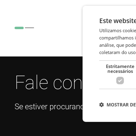
Este websit
Utilizamos cooki
compartilhamos i
análise, que pod
coletaram do uso 
Estritamente
necessários
Fale conosco
MOSTRAR DE
Se estiver procurando por informa
Estritamen