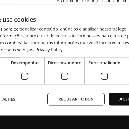
As bobinas de indução são posicio
com a ajuda de uma câmara de seg
e usa cookies
es para personalizar conteúdo, anúncios e analisar nosso tráfeg
nformações sobre o uso do nosso site com nossos parceiros de p
em combiná-las com outras informações que você forneceu a eles
de seus serviços.
Privacy Policy
Desempenho
Direcionamento
Funcionalidade
TALHES
RECUSAR TODOS
ACE
ções de suporte ou compra, entre em co
te necessários
Desempenho
Direcionamento
Funcionalidade
Não c