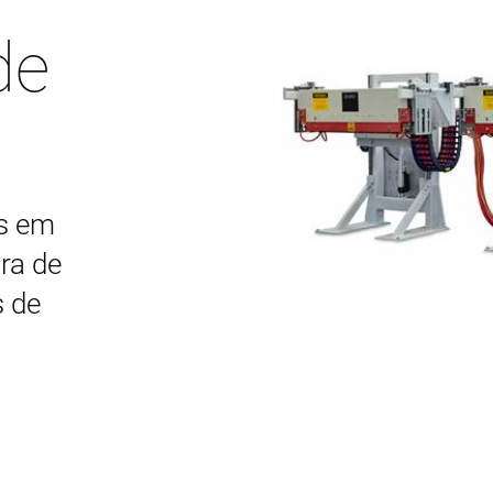
de
as em
ra de
s de