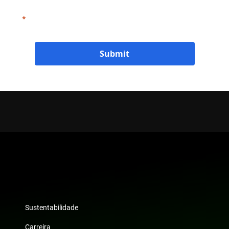
this information will be handled in accordance with ENRX's privacy
olicy.
Submit
Sustentabilidade
Carreira