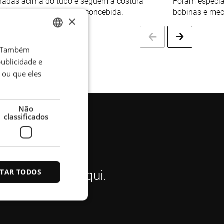
nadas acima do tubo e seguem a costura
Foram especia
uimento especialmente concebida.
bobinas e me
×
o. Também
ENGLISH
ublicidade e
POLISH
 ou que eles
FRENCH
PORTUGESE
Não
classificados
SPANISH
ITAR TODOS
ntato conosco aqui.
lassificados