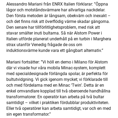
pro
Alessandro Mariani från ENRX Italien förklarar: ”Öppna
VISITOR_PRIVACY_METADATA
6 months
Thi
lågor och motståndsvärmare har allvarliga nackdelar.
YouTube
is 
.youtube.com
Den första metoden är långsam, obekväm och inexakt –
sto
use
och det finns risk att överflödig värme skadar gängorna.
con
Den senare har tillförlitlighetsproblem, med risk att
and
cho
stavar smälter inuti bultarna. Så när Alstom Power i
the
Italien utförde planerat underhåll på en turbin i Marghera
int
wit
strax utanför Venedig frågade de oss om
site
rec
induktionsvärme kunde vara ett gångbart alternativ.”
dat
visi
con
Mariani fortsätter: ”Vi höll en demo i Milano för Alstom
reg
där vi visade hur våra mobila Minac-system, komplett
var
pri
med specialdesignade förlängda spolar, är perfekta för
pol
bultutvidgning. Vi gick igenom mycket; vi förklarade till
set
ens
och med fördelarna med en Minac ‘Twin’. Detta är en
tha
pre
enkel omvandlare kopplad till två oberoende handhållna
are
transformatorer. En operatör kan arbeta på två bultar
hon
fut
samtidigt – vilket i praktiken fördubblar produktiviteten.
ses
Eller två operatörer kan arbeta samtidigt, var och en med
sin egen transformator.”