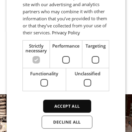
beprövat och fungerande alternativ.”
FRENCH
site with our advertising and analytics
partners who may combine it with other
PORTUGESE
Røsvik demonstrerade först Minac för Sulzer Elbar för
information that you’ve provided to them
mer än ett år sedan. Sedan dess har samarbetet
SPANISH
or that they’ve collected from your use of
utvecklats, och företaget har nu förvärvat två Minacs: en
their services.
Privacy Policy
Minac 50–80 och en 25–40 modell. Bormans avslutar:
”Jag är säker på att vi kommer att hitta nya
Strictly
Performance
Targeting
tillämpningar för induktionsvärme inom företaget. Jag
necessary
är glad för Sulzer Elbar att vi valde rätt partner för att
lösa våra bultvärmningsproblem!”
Functionality
Unclassified
ACCEPT ALL
DECLINE ALL