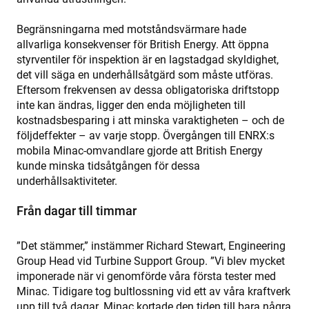
Begränsningarna med motståndsvärmare hade
allvarliga konsekvenser för British Energy. Att öppna
styrventiler för inspektion är en lagstadgad skyldighet,
det vill säga en underhållsåtgärd som måste utföras.
Eftersom frekvensen av dessa obligatoriska driftstopp
inte kan ändras, ligger den enda möjligheten till
kostnadsbesparing i att minska varaktigheten – och de
följdeffekter – av varje stopp. Övergången till ENRX:s
mobila Minac-omvandlare gjorde att British Energy
kunde minska tidsåtgången för dessa
underhållsaktiviteter.
Från dagar till timmar
”Det stämmer,” instämmer Richard Stewart, Engineering
Group Head vid Turbine Support Group. ”Vi blev mycket
imponerade när vi genomförde våra första tester med
Minac. Tidigare tog bultlossning vid ett av våra kraftverk
upp till två dagar. Minac kortade den tiden till bara några