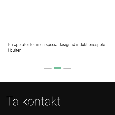
visitor's
browser
supports
cookies.
msd365mkttr
www.enrx.com
1 year
This cookie 
used to tra
user
interaction
and behavi
on the
website for
En operatör för in en specialdesignad induktionsspole
marketing
purposes. It
i bulten.
helps in
understand
user
preferences
and
optimizing
marketing
campaigns
accordingly
IDE
1 year
This cookie 
Google LLC
set by
.doubleclick.net
Ta kontakt
Doubleclick
and carries
out
informatio
about how
the end use