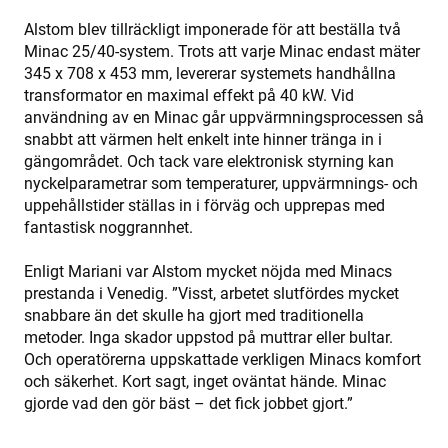
Alstom blev tillräckligt imponerade för att beställa två
Name
Name
Provider
Provider
Provider
/
/
Domain
Domain
/
Minac 25/40-system. Trots att varje Minac endast mäter
Name
Expiration
Description
Domain
345 x 708 x 453 mm, levererar systemets handhållna
319af4c0-
79f08280-
ec884f3955334668b081ef96cb92def1.svc.dynamics.
Microsoft
Provider
/
Name
Expiration
Description
e197-4de9-
5c63-4331-
ec884f3955334668b081ef96cb92def1.svc.dynamics.
enrx-cd#lang
www.enrx.com
Session
Domain
transformator en maximal effekt på 40 kW. Vid
8a9b-
b04d-
fe98c8a2ca04
fb6f39afda51
användning av en Minac går uppvärmningsprocessen så
__Secure-
.youtube.com
6 months
msd365mkttrs
www.enrx.com
Session
This cookie 
ROLLOUT_TOKEN
used to tra
snabbt att värmen helt enkelt inte hinner tränga in i
visitor and
gängområdet. Och tack vare elektronisk styrning kan
user
interactions
nyckelparametrar som temperaturer, uppvärmnings- och
with the
uppehållstider ställas in i förväg och upprepas med
website to
optimize
fantastisk noggrannhet.
marketing
efforts and
conversion
Enligt Mariani var Alstom mycket nöjda med Minacs
rates by
gathering d
prestanda i Venedig. ”Visst, arbetet slutfördes mycket
on user
snabbare än det skulle ha gjort med traditionella
behavior.
metoder. Inga skador uppstod på muttrar eller bultar.
test_cookie
15
This cookie 
Google LLC
Och operatörerna uppskattade verkligen Minacs komfort
minutes
set by
.doubleclick.net
DoubleClic
och säkerhet. Kort sagt, inget oväntat hände. Minac
(which is
owned by
gjorde vad den gör bäst – det fick jobbet gjort.”
Google) to
determine i
the website