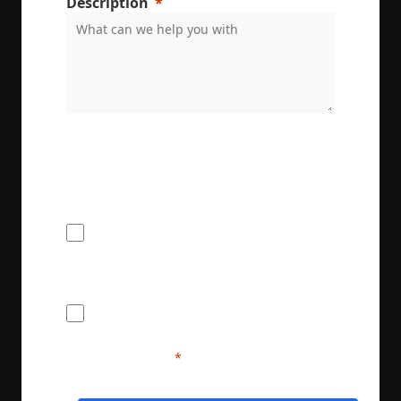
Description
ENRX are committed to protecting and respecting
your privacy. We will only use your personal
information to administer your account and
provide the services requested.
I would like to receive the ENRX
newsletter
I agree to provide ENRX with my name
and contact information for the purposes
of communication and service delivery. I
understand that this information will be
handled in accordance with ENRX's
privacy policy.