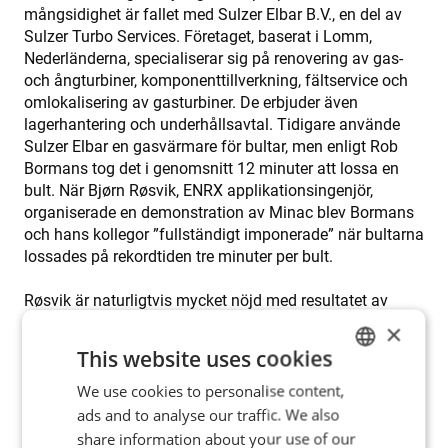
mångsidighet är fallet med Sulzer Elbar B.V., en del av
Sulzer Turbo Services. Företaget, baserat i Lomm,
Nederländerna, specialiserar sig på renovering av gas-
och ångturbiner, komponenttillverkning, fältservice och
omlokalisering av gasturbiner. De erbjuder även
lagerhantering och underhållsavtal. Tidigare använde
Sulzer Elbar en gasvärmare för bultar, men enligt Rob
Bormans tog det i genomsnitt 12 minuter att lossa en
bult. När Bjørn Røsvik, ENRX applikationsingenjör,
organiserade en demonstration av Minac blev Bormans
och hans kollegor ”fullständigt imponerade” när bultarna
lossades på rekordtiden tre minuter per bult.
Røsvik är naturligtvis mycket nöjd med resultatet av
samarbetet med Sulzer Elbar: ”Detta fall illustrerar
×
verkligen potentialen hos Minac för denna krävande
This website uses cookies
tillämpning. Lyckligtvis verkar fler och fler företag –
särskilt de som är kostnads- och kvalitetsmedvetna –
We use cookies to personalise content,
ENGLISH
inse att de inte behöver fortsätta med föråldrade gas-
ads and to analyse our traffic. We also
POLISH
och ineffektiva motståndsvärmare. Induktion är ett
share information about your use of our