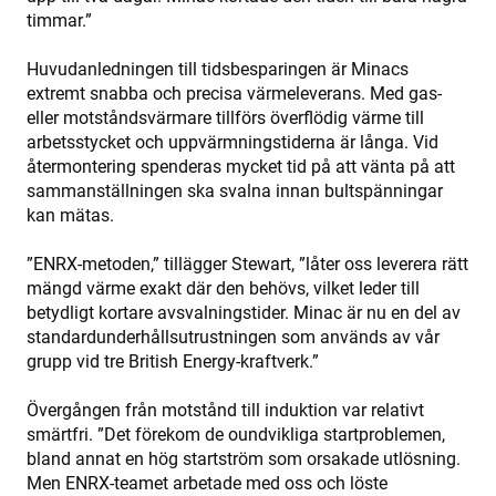
timmar.”
Huvudanledningen till tidsbesparingen är Minacs
extremt snabba och precisa värmeleverans. Med gas-
eller motståndsvärmare tillförs överflödig värme till
arbetsstycket och uppvärmningstiderna är långa. Vid
återmontering spenderas mycket tid på att vänta på att
sammanställningen ska svalna innan bultspänningar
kan mätas.
”ENRX-metoden,” tillägger Stewart, ”låter oss leverera rätt
mängd värme exakt där den behövs, vilket leder till
betydligt kortare avsvalningstider. Minac är nu en del av
standardunderhållsutrustningen som används av vår
grupp vid tre British Energy-kraftverk.”
Övergången från motstånd till induktion var relativt
smärtfri. ”Det förekom de oundvikliga startproblemen,
bland annat en hög startström som orsakade utlösning.
Men ENRX-teamet arbetade med oss och löste