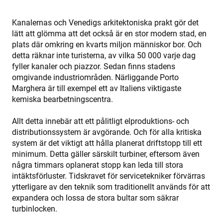
the 
IP 
It is
Kanalernas och Venedigs arkitektoniska prakt gör det
ess
sup
lätt att glömma att det också är en stor modern stad, en
a w
Google
plats där omkring en kvarts miljon människor bor. Och
sec
Privacy Policy
fea
detta räknar inte turisterna, av vilka 50 000 varje dag
and
pro
fyller kanaler och piazzor. Sedan finns stadens
pro
omgivande industriområden. Närliggande Porto
aga
mal
Marghera är till exempel ett av Italiens viktigaste
visi
kemiska bearbetningscentra.
CookieScriptConsent
4 weeks 2
Thi
CookieScript
days
is 
www.enrx.com
Allt detta innebär att ett pålitligt elproduktions- och
Coo
Scr
distributionssystem är avgörande. Och för alla kritiska
ser
system är det viktigt att hålla planerat driftstopp till ett
re
visi
minimum. Detta gäller särskilt turbiner, eftersom även
coo
con
några timmars oplanerat stopp kan leda till stora
pre
intäktsförluster. Tidskravet för servicetekniker förvärras
It is
nec
ytterligare av den teknik som traditionellt används för att
for
expandera och lossa de stora bultar som säkrar
Scr
coo
turbinlocken.
ban
wo