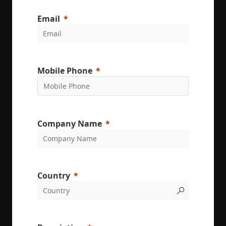
keep track 
user
preferences
Email
for Youtub
videos
embedded 
sites;it can
also
determine
whether th
Mobile Phone
website visi
is using the
new or old
version of 
Youtube
interface.
Company Name
Country