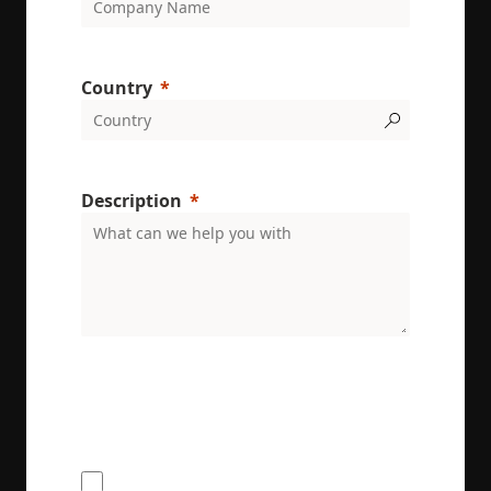
conversion
rates by
gathering dat
on user
behavior.
Country
test_cookie
15
This cookie is
Google LLC
minutos
set by
.doubleclick.net
DoubleClick
(which is
owned by
Google) to
Description
determine if
the website
visitor's
browser
supports
cookies.
msd365mkttr
www.enrx.com
1 ano
This cookie is
used to track
user
interaction
and behavior
ENRX are committed to protecting and respecting
on the
your privacy. We will only use your personal
website for
information to administer your account and
marketing
purposes. It
provide the services requested.
helps in
understandin
I would like to receive the ENRX
user