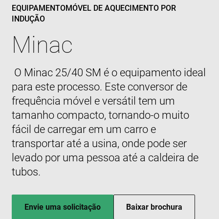
EQUIPAMENTOMÓVEL DE AQUECIMENTO POR
cf_clearance
1 ano
This 
Cloudflare,
is us
INDUÇÃO
Inc.
the
.enrx.com
Clou
Minac
servi
ident
trus
traff
overr
O Minac 25/40 SM é o equipamento ideal
any s
restr
para este processo. Este conversor de
base
the vi
frequência móvel e versátil tem um
IP ad
It is
tamanho compacto, tornando-o muito
essen
supp
fácil de carregar em um carro e
a web
Política de
secur
Privacidade do Google
featu
transportar até a usina, onde pode ser
and i
prov
levado por uma pessoa até a caldeira de
prote
again
tubos.
malic
visito
CookieScriptConsent
4
This 
CookieScript
semanas
is us
www.enrx.com
Envie uma solicitação
Baixar brochura
2 dias
Cook
Scrip