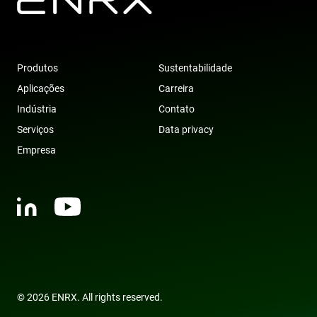
across
websites usin
their services
YSC
Sessão
This cookie is
Google LLC
set by
.youtube.com
YouTube to
Produtos
Sustentabilidade
track views o
embedded
Aplicações
Carreira
videos.
Indústria
Contato
VISITOR_INFO1_LIVE
6 meses
This cookie is
Google LLC
set by
.youtube.com
Serviços
Data privacy
Youtube to
keep track of
Empresa
user
preferences
for Youtube
videos
embedded in
sites;it can
also
determine
whether the
website visito
is using the
new or old
version of th
Youtube
interface.
© 2026 ENRX. All rights reserved.