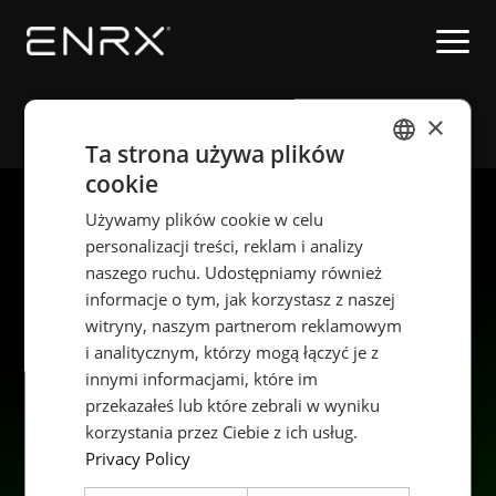
×
Domowa
Ta strona używa plików
cookie
ENGLISH
Używamy plików cookie w celu
POLISH
personalizacji treści, reklam i analizy
FRENCH
naszego ruchu. Udostępniamy również
informacje o tym, jak korzystasz z naszej
PORTUGESE
witryny, naszym partnerom reklamowym
SPANISH
i analitycznym, którzy mogą łączyć je z
innymi informacjami, które im
Produkty
Zrównoważony rozwój
przekazałeś lub które zebrali w wyniku
Zastosowania
Kariera
korzystania przez Ciebie z ich usług.
Branże
Kontakt
Privacy Policy
Usługi
Data privacy